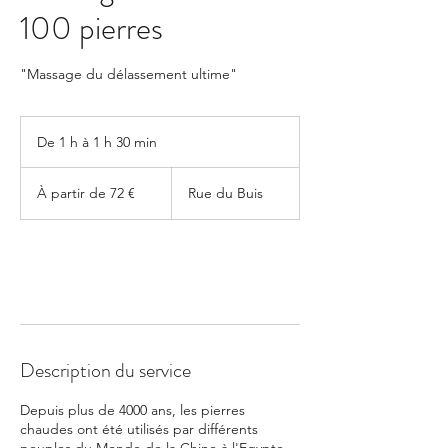
100 pierres
"Massage du délassement ultime"
De 1 h à 1 h 30 min
D
e
À
1
partir
À partir de 72 €
Rue du Buis
de
à
72
1
euros
3
0
Réserver
m
i
n
Description du service
Depuis plus de 4000 ans, les pierres
chaudes ont été utilisés par différents
peuples du Monde de la Chine à l'Egypte