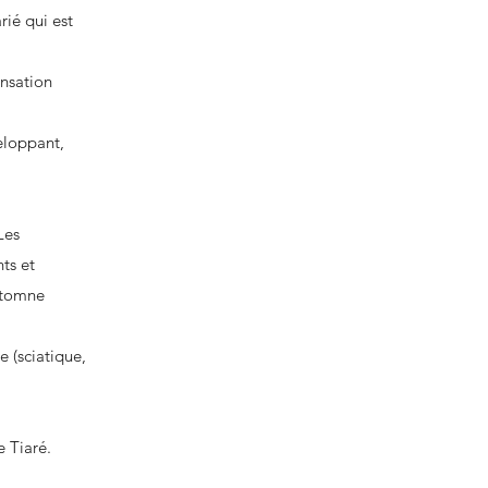
ié qui est
ensation
eloppant,
Les
ts et
automne
e (sciatique,
 Tiaré.