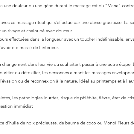
a une douleur ou une gêne durant le massage est du "Mana" contrar
 avec ce massage rituel qui s'effectue par une danse gracieuse. La s
ur un rivage et chaloupé avec douceur…
ours effectuées dans la longueur avec un toucher indéfinissable, env
’avoir été massé de l’intérieur.
 changement dans leur vie ou souhaitant passer à une autre étape. 
purifier ou détoxifier, les personnes aimant les massages enveloppan
d'évasion ou de reconnexion à la nature, Idéal au printemps et à l'
tes, les pathologies lourdes, risque de phlébite, fièvre, état de cris
gestion immédiat
e d'huile de noix précieuses, de baume de coco ou Monoï Fleurs de